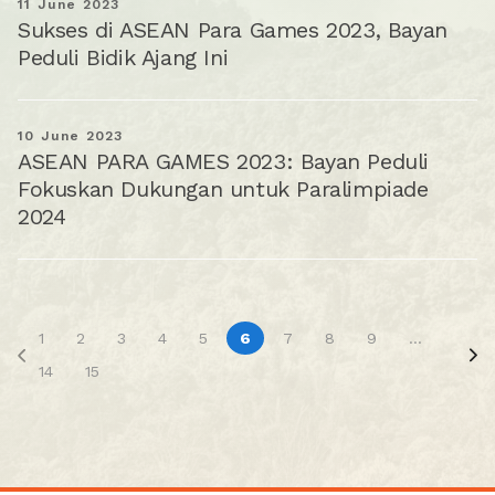
11 June 2023
Sukses di ASEAN Para Games 2023, Bayan
Peduli Bidik Ajang Ini
10 June 2023
ASEAN PARA GAMES 2023: Bayan Peduli
Fokuskan Dukungan untuk Paralimpiade
2024
1
2
3
4
5
6
7
8
9
...
14
15