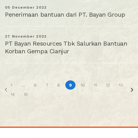
05 December 2022
Penerimaan bantuan dari PT. Bayan Group
27 November 2022
PT Bayan Resources Tbk Salurkan Bantuan
Korban Gempa Cianjur
1
...
6
7
8
9
10
11
12
13
14
15