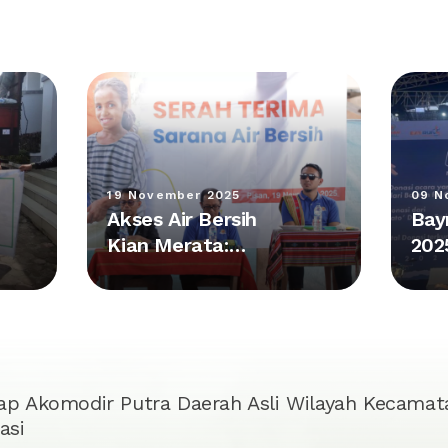
19 November 2025
09 N
Akses Air Bersih
Bay
Kian Merata:
202
Kolaborasi Plan
Pes
Indonesia dan
Kum
Bayan Group
Rp 
Hadirkan Fasilitas
Baru di NTT
ap Akomodir Putra Daerah Asli Wilayah Kecamata
asi