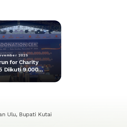
ovember 2025
run for Charity
5 Diikuti 9.000
erta,
pulkan Donasi
4 M
n Ulu, Bupati Kutai