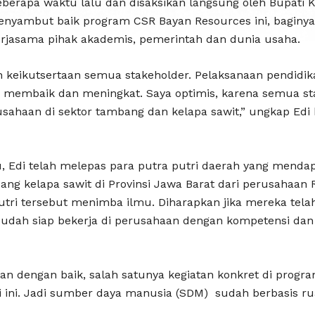
eberapa waktu lalu dan disaksikan langsung oleh Bupati
enyambut baik program CSR Bayan Resources ini, baginya
erjasama pihak akademis, pemerintah dan dunia usaha.
n keikutsertaan semua stakeholder. Pelaksanaan pendidika
s membaik dan meningkat. Saya optimis, karena semua s
sahaan di sektor tambang dan kelapa sawit,” ungkap Edi 
lu, Edi telah melepas para putra putri daerah yang menda
ang kelapa sawit di Provinsi Jawa Barat dari perusahaan 
utri tersebut menimba ilmu. Diharapkan jika mereka tel
sudah siap bekerja di perusahaan dengan kompetensi dan
kan dengan baik, salah satunya kegiatan konkret di prog
ti ini. Jadi sumber daya manusia (SDM) sudah berbasis ru