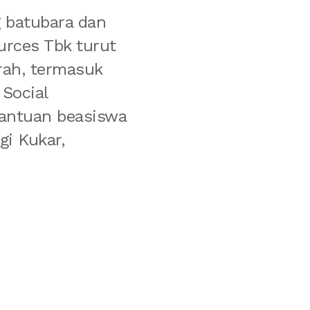
g batubara dan
urces Tbk turut
rah, termasuk
 Social
bantuan beasiswa
gi Kukar,