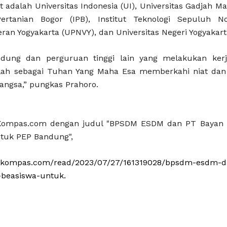
t adalah Universitas Indonesia (UI), Universitas Gadjah Ma
Pertanian Bogor (IPB), Institut Teknologi Sepuluh No
an Yogyakarta (UPNVY), dan Universitas Negeri Yogyakart
dung dan perguruan tinggi lain yang melakukan ke
lah sebagai Tuhan Yang Maha Esa memberkahi niat dan
ngsa,” pungkas Prahoro.
di Kompas.com dengan judul "BPSDM ESDM dan PT Bayan
tuk PEP Bandung",
iz.kompas.com/read/2023/07/27/161319028/bpsdm-esdm-d
-beasiswa-untuk.