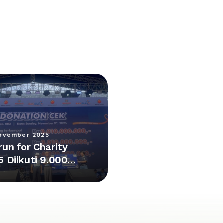
ovember 2025
run for Charity
5 Diikuti 9.000
erta,
pulkan Donasi
4 M