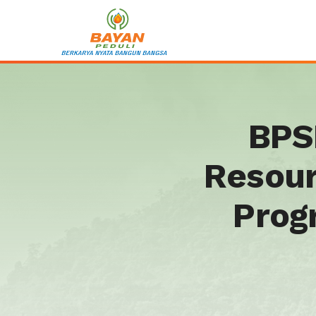
BPS
Resour
Prog