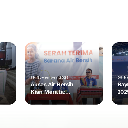
19 November 2025
09 N
Akses Air Bersih
Bay
Kian Merata:
202
Kolaborasi Plan
Pes
Indonesia dan
Kum
Bayan Group
Rp 
Hadirkan Fasilitas