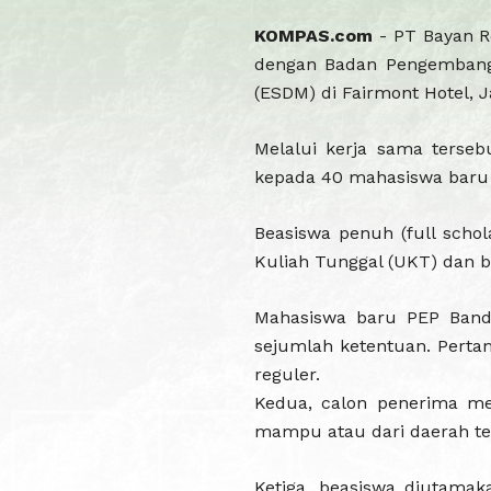
KOMPAS.com
- PT Bayan 
dengan Badan Pengembang
(ESDM) di Fairmont Hotel, J
Melalui kerja sama terse
kepada 40 mahasiswa baru 
Beasiswa penuh (full schol
Kuliah Tunggal (UKT) dan b
Mahasiswa baru PEP Band
sejumlah ketentuan. Perta
BPS
reguler.
Kedua, calon penerima me
mampu atau dari daerah ter
Ketiga, beasiswa diutamak