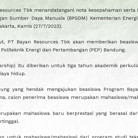
Resources Tbk menandatangani nota kesepahaman serta P
an Sumber Daya Manusia (BPSDM) Kementerian Energi
akarta, Kamis (27/7/2023).
but, PT Bayan Resources Tbk akan memberikan beasisw
Politeknik Energi dan Pertambangan (PEP) Bandung.
arship) itu diberikan untuk tiga tahun akademik perkuli
iaya hidup.
ung yang hendak mengajukan beasiswa Program Bay
ma, calon penerima beasiswa merupakan mahasiswa/mah
DM E
rupakan mahasiswa baru berprestasi yang berasal dar
tinggal.
an untuk mahasiswa/mahasiswi dari program studi tek