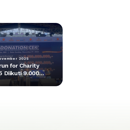
ovember 2025
run for Charity
5 Diikuti 9.000
erta,
pulkan Donasi
4 M