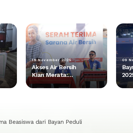
19 November 2025
09 N
Akses Air Bersih
Bay
Kian Merata:
202
Kolaborasi Plan
Pes
Indonesia dan
Kum
Bayan Group
Rp 
Hadirkan Fasilitas
Baru di NTT
ma Beasiswa dari Bayan Peduli