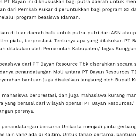
an PT Bayan ini dikhususkan bagi putra daerah untuk me
ikan dari Pemkab Kukar diperuntukkan bagi program S2
melalui program beasiswa Idaman.
n di luar daerah baik untuk putra-putri dari ASN ataup
tim piatu, berprestasi. Tentunya apa yang dilakukan PT B
ah dilakukan oleh Pemerintah Kabupaten," tegas Sunggon
beasiswa dari PT Bayan Resource Tbk diserahkan secara s
 adanya penandatangan MoU antara PT Bayan Resources TB
nyerahan bantuan juga disaksikan langsung oleh Bupati 
i mahasiswa berprestasi, dan juga mahasiswa kurang mam
a yang berasal dari wilayah operasi PT Bayan Resources,” 
angan persnya.
penandatangan bersama Unikarta menjadi pintu gerbang
as lain yang ada di Kaltim. Untuk tahap pertama, bantua