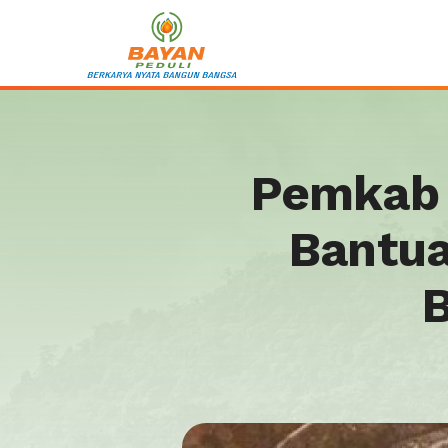
Pemkab 
Bantua
B