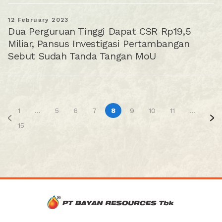
12 February 2023
Dua Perguruan Tinggi Dapat CSR Rp19,5
Miliar, Pansus Investigasi Pertambangan
Sebut Sudah Tanda Tangan MoU
1
...
5
6
7
8
9
10
11
...
15