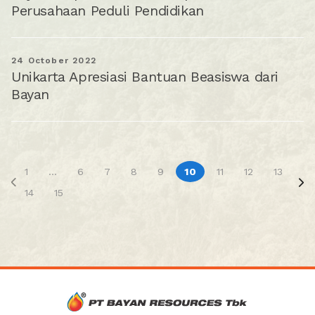
Perusahaan Peduli Pendidikan
24 October 2022
Unikarta Apresiasi Bantuan Beasiswa dari
Bayan
1
...
6
7
8
9
10
11
12
13
14
15