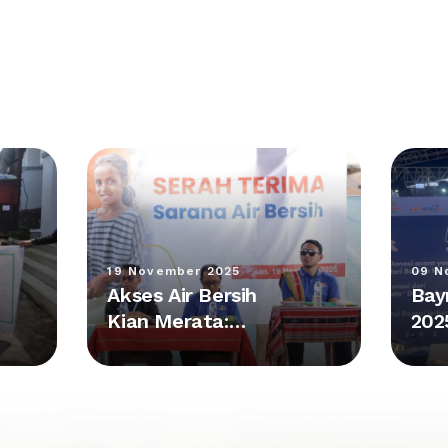
19 November 2025
09 N
Akses Air Bersih
Bay
Kian Merata:
202
Kolaborasi Plan
Pes
Indonesia dan
Kum
Bayan Group
Rp 
Hadirkan Fasilitas