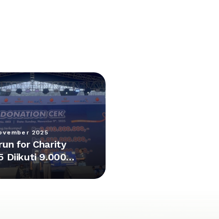
ovember 2025
run for Charity
5 Diikuti 9.000
erta,
pulkan Donasi
4 M