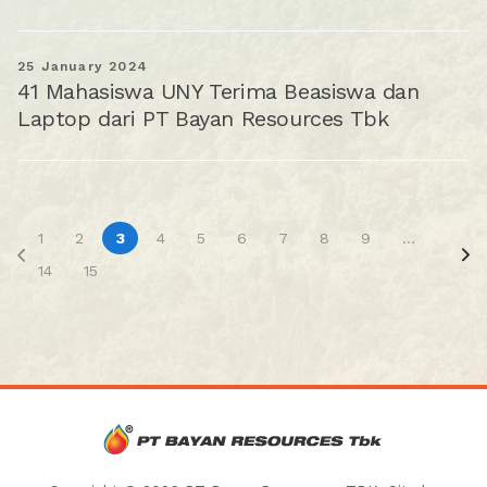
25 January 2024
41 Mahasiswa UNY Terima Beasiswa dan
Laptop dari PT Bayan Resources Tbk
1
2
3
4
5
6
7
8
9
...
14
15