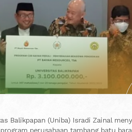
BA T
tas Balikpapan (Uniba) Isradi Zainal men
program perusahaan tambang batu bara