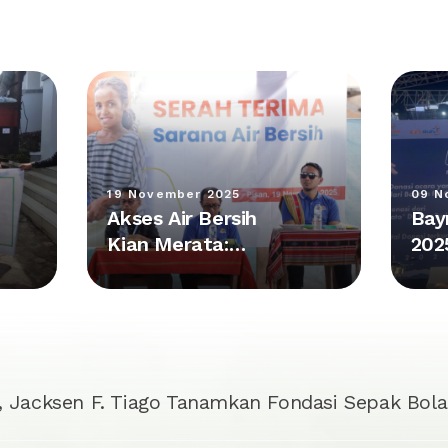
19 November 2025
09 N
Akses Air Bersih
Bay
Kian Merata:
202
Kolaborasi Plan
Pes
Indonesia dan
Kum
Bayan Group
Rp 
Hadirkan Fasilitas
Baru di NTT
 Jacksen F. Tiago Tanamkan Fondasi Sepak Bola 