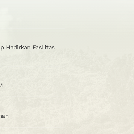
p Hadirkan Fasilitas
 M
man