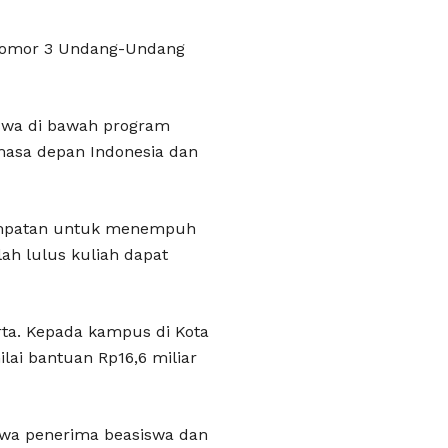
1 Nomor 3 Undang-Undang
swa di bawah program
asa depan Indonesia dan
esempatan untuk menempuh
ah lulus kuliah dapat
rta. Kepada kampus di Kota
lai bantuan Rp16,6 miliar
swa penerima beasiswa dan