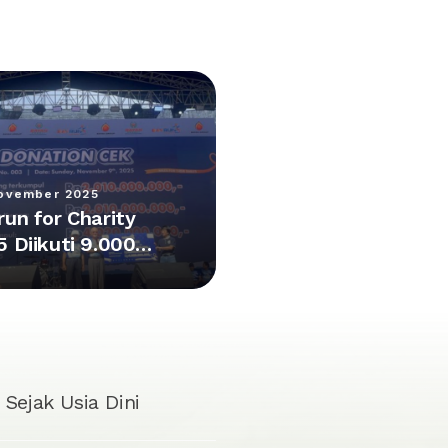
ovember 2025
run for Charity
5 Diikuti 9.000
erta,
pulkan Donasi
4 M
Sejak Usia Dini